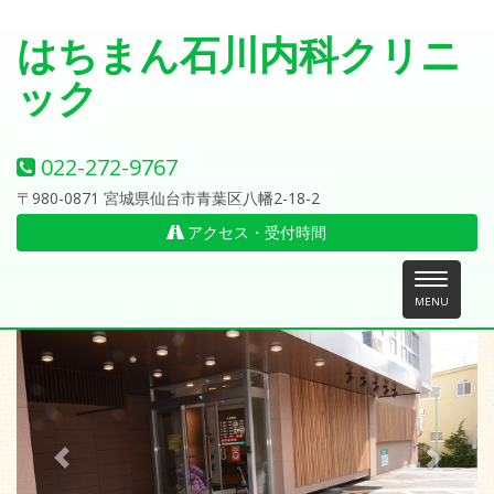
はちまん石川内科クリニ
ック
022-272-9767
〒980-0871 宮城県仙台市青葉区八幡2-18-2
アクセス・受付時間
Toggle
MENU
navigation